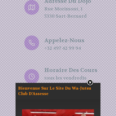
Adresse Du Dojo
Rue Morimont, 1
5330 Sart-Bernard
Appelez-Nous
+32 497 42 99 94
Horaire Des Cours
tous les vendredis
de 19h00 à 22h00
Bienvenue Sur Le Site Du Wa-Jutsu
Club D'Assesse
Nos Médias Sociaux