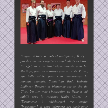
Nom
*
Email
*
Bonjour à tous, parents et pratiquants, Il n'y a
pas de cours de wa-jutsu ce vendredi 11 octobre.
En effet, la salle étant réquisitionnée pour les
élections, nous ne pourrons y avoir accès. Passez
Téléphone
une belle soirée, nous nous retrouverons la
semaine suivante. Salutations Budo Isabelle
Laffineur Bonjour et bienvenue sur le site du
Club. Un lien vers l'inscription en ligne a été
publié sous la rubrique [Infos Utiles] ->
Sujet
*
[Documents à télécharger] => onglet
[Inscription], il vous informera des tarifs pour