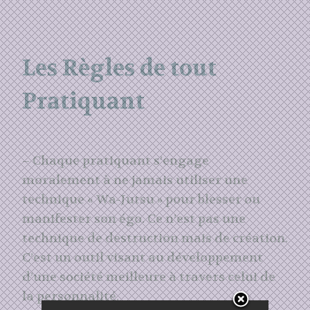
Les Règles de tout
Pratiquant
– Chaque pratiquant s’engage
moralement à ne jamais utiliser une
technique « Wa-Jutsu » pour blesser ou
manifester son égo. Ce n’est pas une
technique de destruction mais de création.
C’est un outil visant au développement
d’une société meilleure à travers celui de
la personnalité.