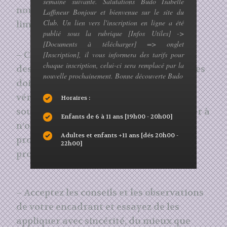
semaine suivante. Salutations Budo Isabelle
nous devons être conscients de nos
Laffineur Bonjour et bienvenue sur le site du
Club. Un lien vers l'inscription en ligne a été
limites.
publié sous la rubrique [Infos Utiles] ->
[Documents à télécharger] => onglet
– Chacun à des possibilités physiques et
[Inscription], il vous informera des tarifs pour
chaque inscription, celui-ci sera remplacé par la
des raisons différentes de pratiquer. Elles
nouvelle prochainement. Bonne découverte Budo
doivent être respectées. Le « Wa-Jutsu »
véritable est l’application correcte et
Horaires :
souple de la technique. Vous devez veiller à
Enfants de 6 à 11 ans [19h00 - 20h00]
n’occasionner aucune blessure. Il faut
Adultes et enfants +11 ans [dés 20h00 -
protéger votre partenaire et vous
22h00]
protéger vous-même.
– Acceptez les conseils et les observations
de votre encadrant et essayez de les
appliquer avec sincérité, du mieux que