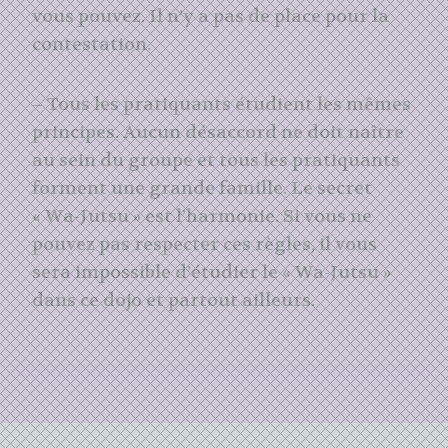
vous pouvez. Il n’y a pas de place pour la
contestation.
– Tous les pratiquants étudient les mêmes
principes. Aucun désaccord ne doit naître
au sein du groupe et tous les pratiquants
forment une grande famille. Le secret
« Wa-Jutsu » est l’harmonie. Si vous ne
pouvez pas respecter ces règles, il vous
sera impossible d’étudier le « Wa-Jutsu »
dans ce dojo et partout ailleurs.