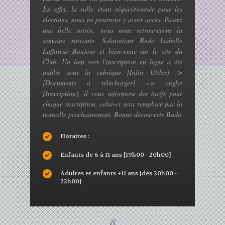
En effet, la salle étant réquisitionnée pour les
élections, nous ne pourrons y avoir accès. Passez
une belle soirée, nous nous retrouverons la
semaine suivante. Salutations Budo Isabelle
Laffineur Bonjour et bienvenue sur le site du
Club. Un lien vers l'inscription en ligne a été
publié sous la rubrique [Infos Utiles] ->
[Documents à télécharger] => onglet
[Inscription], il vous informera des tarifs pour
chaque inscription, celui-ci sera remplacé par la
nouvelle prochainement. Bonne découverte Budo
Horaires :
Le Wa-Jutsu
Enfants de 6 à 11 ans [19h00 - 20h00]
Adultes et enfants +11 ans [dés 20h00 -
22h00]
© 2026 Wa-Jutsu Club Assesse